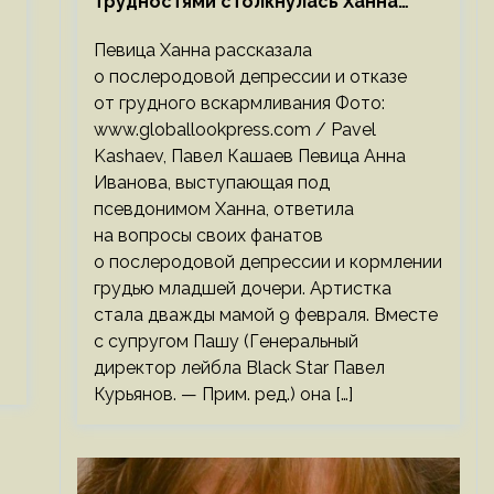
трудностями столкнулась Ханна
после родов
Певица Ханна рассказала
о послеродовой депрессии и отказе
от грудного вскармливания Фото:
www.globallookpress.com / Pavel
Kashaev, Павел Кашаев Певица Анна
Иванова, выступающая под
псевдонимом Ханна, ответила
на вопросы своих фанатов
о послеродовой депрессии и кормлении
грудью младшей дочери. Артистка
стала дважды мамой 9 февраля. Вместе
с супругом Пашу (Генеральный
директор лейбла Black Star Павел
Курьянов. — Прим. ред.) она […]