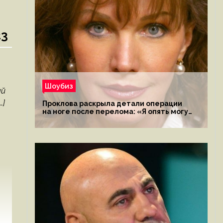
23
Шоубиз
ый
…]
Проклова раскрыла детали операции
на ноге после перелома: «Я опять могу
ходить»