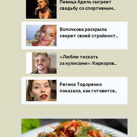
Певица Адель сыграет
свадьбу со спортивным
агентом Ричем Полом
этим летом
Волочкова раскрыла
секрет своей стройности:
«Частые, мощные,
страстные…»
«Люблю тискать
за кулисами»: Киркоров
признался в чувствах
к молодой особе
Регина Тодоренко
показала, как готовится
к рождению третьего
ребенка