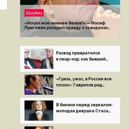
Шоубиз
«Носил мое нижнее белье!» — Иосиф
Пригожин раскрыл правду о скандалах
с мужем своей экс-жены
Развод превратился
в пиар-ход: как бывший
муж помог Бузовой стать
популярной
«Грязь, ужас, в России все
плохо»: Гаврилов рад
отъезду из страны
иноагентов
В бикини перед зеркалом:
молодая девушка Стаса
Пьехи показала тело
на камеру