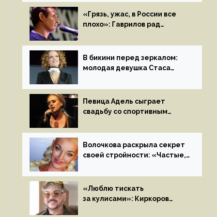
«Грязь, ужас, в России все
плохо»: Гаврилов рад
отъезду из страны
иноагентов
В бикини перед зеркалом:
молодая девушка Стаса
Пьехи показала тело
на камеру
Певица Адель сыграет
свадьбу со спортивным
агентом Ричем Полом этим
летом
Волочкова раскрыла секрет
своей стройности: «Частые,
мощные, страстные…»
«Люблю тискать
за кулисами»: Киркоров
признался в чувствах