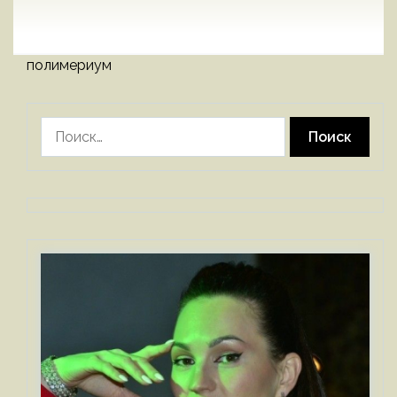
полимериум
Найти: