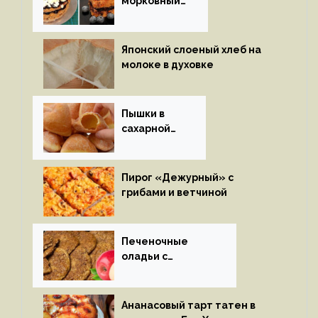
морковный
пирог
Японский слоеный хлеб на
молоке в духовке
Пышки в
сахарной
глазури
Пирог «Дежурный» с
грибами и ветчиной
Печеночные
оладьи с
яблоками
Ананасовый тарт татен в