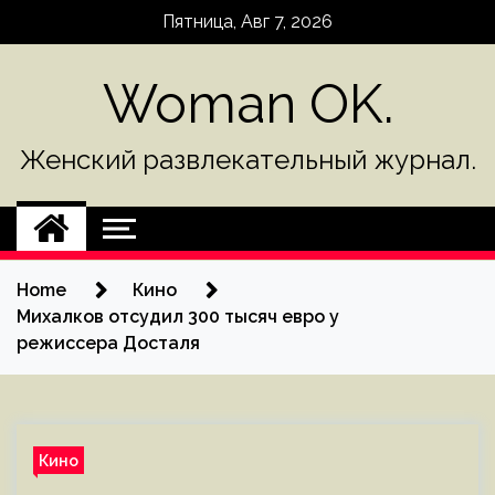
Skip
Пятница, Авг 7, 2026
to
content
Woman OK.
Женский развлекательный журнал.
Home
Кино
Михалков отсудил 300 тысяч евро у
режиссера Досталя
Кино