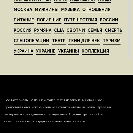
МОСКВА
МУЖЧИНЫ
МУЗЫКА
ОТНОШЕНИЯ
ПИТАНИЕ
ПОГИБШИЕ
ПУТЕШЕСТВИЯ
РОССИИ
РОССИЯ
РУМЯНА
США
СВОТЧИ
СЕМЬЯ
СМЕРТЬ
СПЕЦОПЕРАЦИИ
ТЕАТР
ТЕНИ ДЛЯ ВЕК
ТУРИЗМ
УКРАИНА
УКРАИНЕ
УКРАИНЫ
КОЛЛЕКЦИЯ
Все материалы на данном сайте взяты из открытых источников и
предоставляются исключительно в ознакомительных целях. Права на
материалы принадлежат их владельцам. Администрация сайта
ответственности за содержание материала не несет.