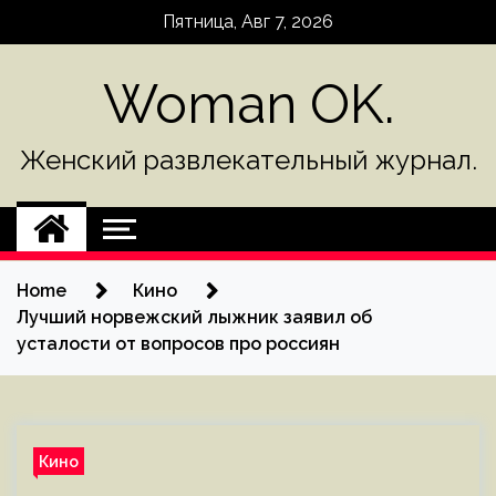
Skip
Пятница, Авг 7, 2026
to
content
Woman OK.
Женский развлекательный журнал.
Home
Кино
Лучший норвежский лыжник заявил об
усталости от вопросов про россиян
Кино