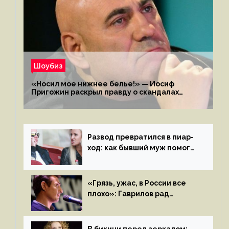
Шоубиз
«Носил мое нижнее белье!» — Иосиф
Пригожин раскрыл правду о скандалах
с мужем своей экс-жены
Развод превратился в пиар-
ход: как бывший муж помог
Бузовой стать популярной
«Грязь, ужас, в России все
плохо»: Гаврилов рад
отъезду из страны
иноагентов