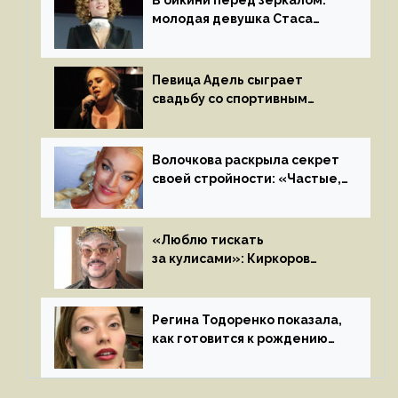
В бикини перед зеркалом:
молодая девушка Стаса
Пьехи показала тело
на камеру
Певица Адель сыграет
свадьбу со спортивным
агентом Ричем Полом этим
летом
Волочкова раскрыла секрет
своей стройности: «Частые,
мощные, страстные…»
«Люблю тискать
за кулисами»: Киркоров
признался в чувствах
к молодой особе
Регина Тодоренко показала,
как готовится к рождению
третьего ребенка