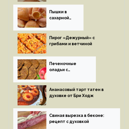
Пышки в
сахарной
глазури
Пирог «Дежурный» с
грибами и ветчиной
Печеночные
оладьи с
яблоками
Ананасовый тарт татен в
духовке от Бри Ходж
Свиная вырезка в беконе:
рецепт с духовкой