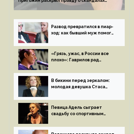
Пригожин раскрыл правду о скандалах
с мужем своей экс-жены
Развод превратился в пиар-
ход: как бывший муж помог
Бузовой стать популярной
«Грязь, ужас, в России все
плохо»: Гаврилов рад
отъезду из страны
иноагентов
В бикини перед зеркалом:
молодая девушка Стаса
Пьехи показала тело
на камеру
Певица Адель сыграет
свадьбу со спортивным
агентом Ричем Полом этим
летом