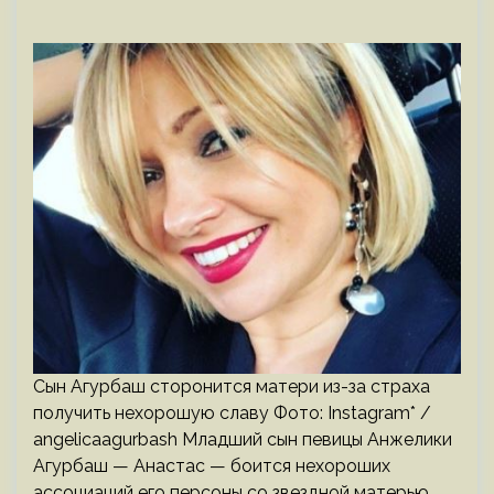
Сын Агурбаш сторонится матери из-за страха
получить нехорошую славу Фото: Instagram* /
angelicaagurbash Младший сын певицы Анжелики
Агурбаш — Анастас — боится нехороших
ассоциаций его персоны со звездной матерью.