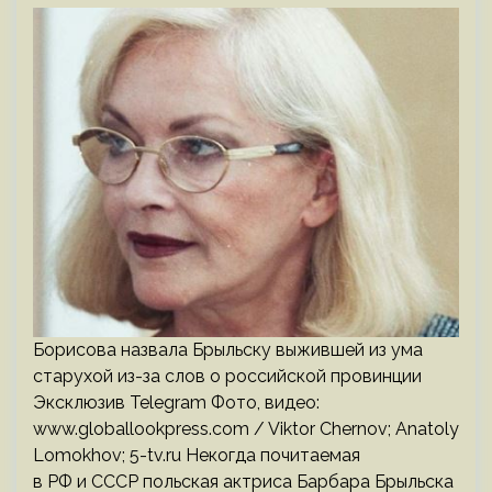
Борисова назвала Брыльску выжившей из ума
старухой из-за слов о российской провинции
Эксклюзив Telegram Фото, видео:
www.globallookpress.com / Viktor Chernov; Anatoly
Lomokhov; 5-tv.ru Некогда почитаемая
в РФ и СССР польская актриса Барбара Брыльска