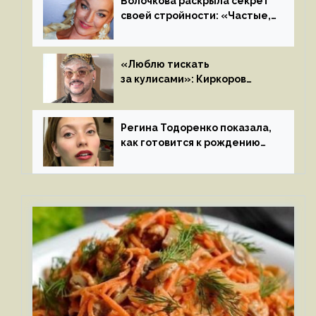
Волочкова раскрыла секрет
своей стройности: «Частые,
мощные, страстные…»
«Люблю тискать
за кулисами»: Киркоров
признался в чувствах
к молодой особе
Регина Тодоренко показала,
как готовится к рождению
третьего ребенка