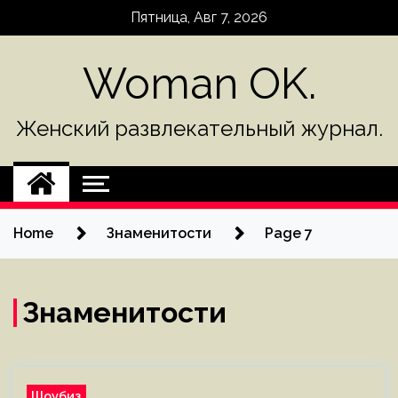
Skip
Пятница, Авг 7, 2026
to
content
Woman OK.
Женский развлекательный журнал.
Home
Знаменитости
Page 7
Знаменитости
Шоубиз