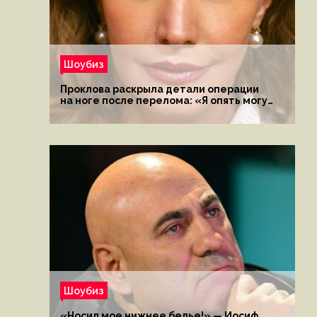
Шоубиз
Проклова раскрыла детали операции
на ноге после перелома: «Я опять могу
ходить»
Шоубиз
«Носил мое нижнее белье!» — Иосиф