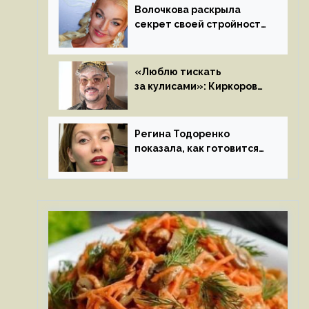
Волочкова раскрыла
секрет своей стройности:
«Частые, мощные,
страстные…»
«Люблю тискать
за кулисами»: Киркоров
признался в чувствах
к молодой особе
Регина Тодоренко
показала, как готовится
к рождению третьего
ребенка