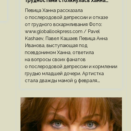
трудностями столкнулась Ханна
после родов
Певица Ханна рассказала
о послеродовой депрессии и отказе
от грудного вскармливания Фото:
www.globallookpress.com / Pavel
Kashaev, Павел Кашаев Певица Анна
Иванова, выступающая под
псевдонимом Ханна, ответила
на вопросы своих фанатов
о послеродовой депрессии и кормлении
грудью младшей дочери. Артистка
стала дважды мамой 9 февраля.…