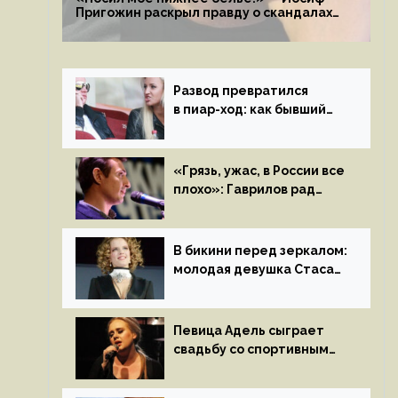
Пригожин раскрыл правду о скандалах
с мужем своей экс-жены
Развод превратился
в пиар-ход: как бывший
муж помог Бузовой стать
популярной
«Грязь, ужас, в России все
плохо»: Гаврилов рад
отъезду из страны
иноагентов
В бикини перед зеркалом:
молодая девушка Стаса
Пьехи показала тело
на камеру
Певица Адель сыграет
свадьбу со спортивным
агентом Ричем Полом
этим летом