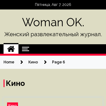
Skip
Пятница, Авг 7, 2026
to
content
Woman OK.
Женский развлекательный журнал.
Home
Кино
Page 6
Кино
Кино