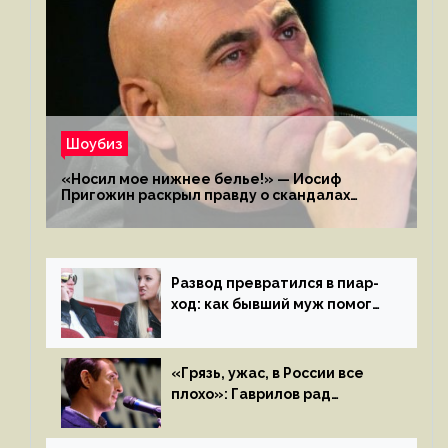
Шоубиз
«Носил мое нижнее белье!» — Иосиф
Пригожин раскрыл правду о скандалах
с мужем своей экс-жены
Развод превратился в пиар-
ход: как бывший муж помог
Бузовой стать популярной
«Грязь, ужас, в России все
плохо»: Гаврилов рад
отъезду из страны
иноагентов