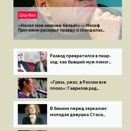
Шоубиз
«Носил мое нижнее белье!» — Иосиф
Пригожин раскрыл правду о скандалах
с мужем своей экс-жены
Развод превратился в пиар-
ход: как бывший муж помог
Бузовой стать популярной
«Грязь, ужас, в России все
плохо»: Гаврилов рад
отъезду из страны
иноагентов
В бикини перед зеркалом:
молодая девушка Стаса
Пьехи показала тело
на камеру