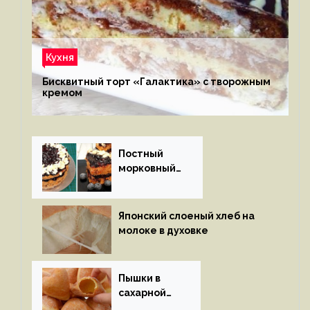
Кухня
Бисквитный торт «Галактика» с творожным
кремом
Постный
морковный
пирог
Японский слоеный хлеб на
молоке в духовке
Пышки в
сахарной
глазури