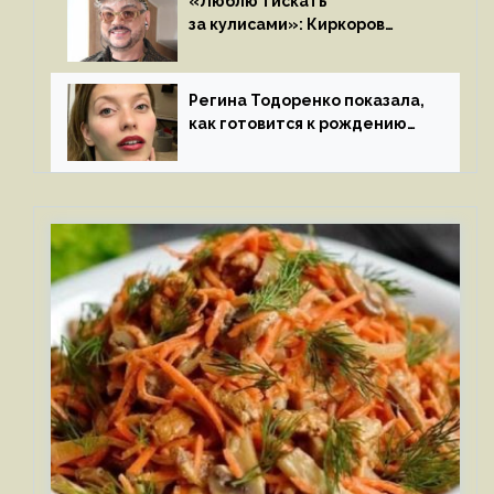
«Люблю тискать
за кулисами»: Киркоров
признался в чувствах
к молодой особе
Регина Тодоренко показала,
как готовится к рождению
третьего ребенка