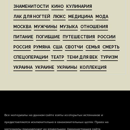
ЗНАМЕНИТОСТИ
КИНО
КУЛИНАРИЯ
ЛАК ДЛЯ НОГТЕЙ
ЛЮКС
МЕДИЦИНА
МОДА
МОСКВА
МУЖЧИНЫ
МУЗЫКА
ОТНОШЕНИЯ
ПИТАНИЕ
ПОГИБШИЕ
ПУТЕШЕСТВИЯ
РОССИИ
РОССИЯ
РУМЯНА
США
СВОТЧИ
СЕМЬЯ
СМЕРТЬ
СПЕЦОПЕРАЦИИ
ТЕАТР
ТЕНИ ДЛЯ ВЕК
ТУРИЗМ
УКРАИНА
УКРАИНЕ
УКРАИНЫ
КОЛЛЕКЦИЯ
Все материалы на данном сайте взяты из открытых источников и
предоставляются исключительно в ознакомительных целях. Права на
материалы принадлежат их владельцам. Администрация сайта