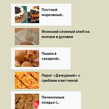
Постный
морковный
пирог
Японский слоеный хлеб на
молоке в духовке
Пышки в
сахарной
глазури
Пирог «Дежурный» с
грибами и ветчиной
Печеночные
оладьи с
яблоками