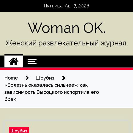
Skip
Пятница, Авг 7, 2026
to
content
Woman OK.
Женский развлекательный журнал.
Home
Шоубиз
«Болезнь оказалась сильнее»: как
зависимость Высоцкого испортила его
брак
Шоубиз