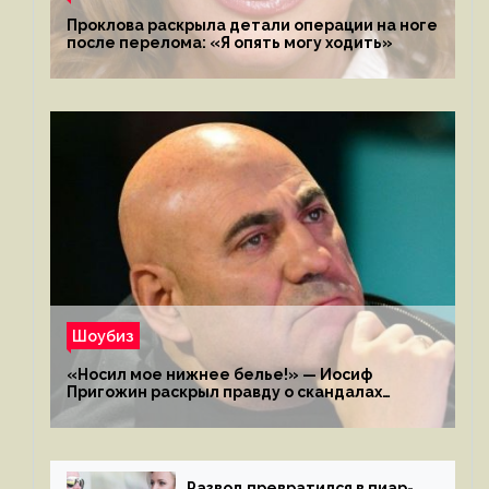
Проклова раскрыла детали операции на ноге
после перелома: «Я опять могу ходить»
Шоубиз
«Носил мое нижнее белье!» — Иосиф
Пригожин раскрыл правду о скандалах
с мужем своей экс-жены
Развод превратился в пиар-