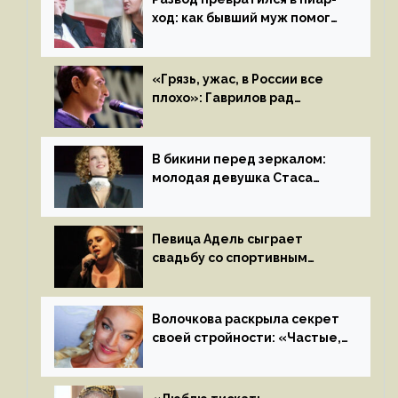
ход: как бывший муж помог
Бузовой стать популярной
«Грязь, ужас, в России все
плохо»: Гаврилов рад
отъезду из страны
иноагентов
В бикини перед зеркалом:
молодая девушка Стаса
Пьехи показала тело
на камеру
Певица Адель сыграет
свадьбу со спортивным
агентом Ричем Полом этим
летом
Волочкова раскрыла секрет
своей стройности: «Частые,
мощные, страстные…»