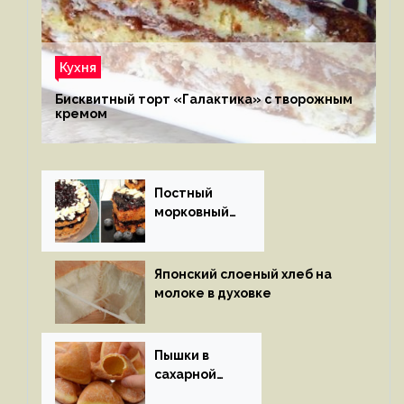
Кухня
Бисквитный торт «Галактика» с творожным
кремом
Постный
морковный
пирог
Японский слоеный хлеб на
молоке в духовке
Пышки в
сахарной
глазури