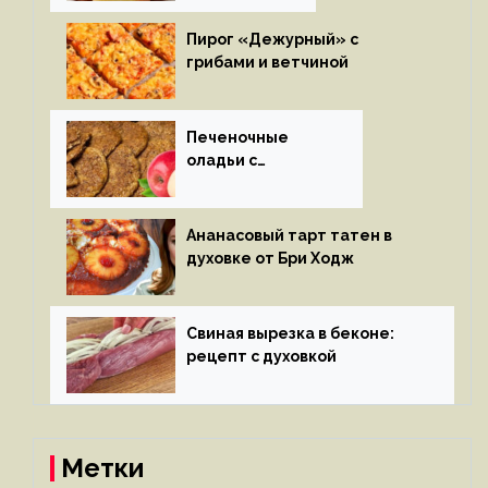
Пирог «Дежурный» с
грибами и ветчиной
Печеночные
оладьи с
яблоками
Ананасовый тарт татен в
духовке от Бри Ходж
Свиная вырезка в беконе:
рецепт с духовкой
Метки