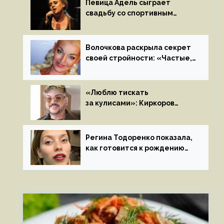
Певица Адель сыграет
свадьбу со спортивным
агентом Ричем Полом этим
летом
Волочкова раскрыла секрет
своей стройности: «Частые,
мощные, страстные…»
«Люблю тискать
за кулисами»: Киркоров
признался в чувствах
к молодой особе
Регина Тодоренко показала,
как готовится к рождению
третьего ребенка