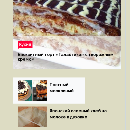
Кухня
Бисквитный торт «Галактика» с творожным
кремом
Постный
морковный
пирог
Японский слоеный хлеб на
молоке в духовке