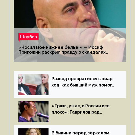
Шоубиз
«Носил мое нижнее белье!» — Иосиф
Пригожин раскрыл правду о скандалах
с мужем своей экс-жены
Развод превратился в пиар-
ход: как бывший муж помог
Бузовой стать популярной
«Грязь, ужас, в России все
плохо»: Гаврилов рад
отъезду из страны
иноагентов
В бикини перед зеркалом: