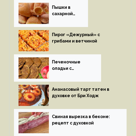
Пышки в
сахарной
глазури
Пирог «Дежурный» с
грибами и ветчиной
Печеночные
оладьи с
яблоками
Ананасовый тарт татен в
духовке от Бри Ходж
Свиная вырезка в беконе:
рецепт с духовкой