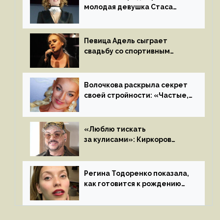
молодая девушка Стаса
Пьехи показала тело
на камеру
Певица Адель сыграет
свадьбу со спортивным
агентом Ричем Полом этим
летом
Волочкова раскрыла секрет
своей стройности: «Частые,
мощные, страстные…»
«Люблю тискать
за кулисами»: Киркоров
признался в чувствах
к молодой особе
Регина Тодоренко показала,
как готовится к рождению
третьего ребенка