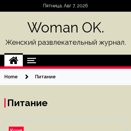
Skip
Пятница, Авг 7, 2026
to
content
Woman OK.
Женский развлекательный журнал.
Home
Питание
Питание
Кухня