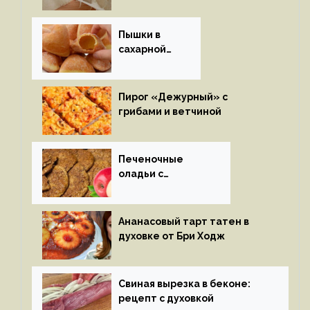
Пышки в
сахарной
глазури
Пирог «Дежурный» с
грибами и ветчиной
Печеночные
оладьи с
яблоками
Ананасовый тарт татен в
духовке от Бри Ходж
Свиная вырезка в беконе:
рецепт с духовкой