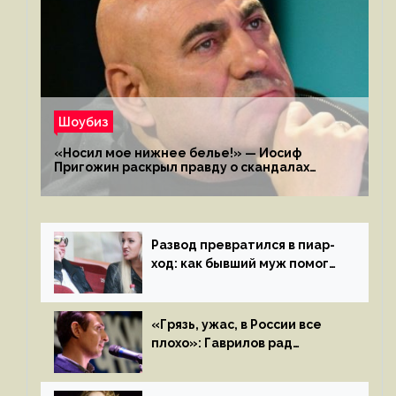
Шоубиз
«Носил мое нижнее белье!» — Иосиф
Пригожин раскрыл правду о скандалах
с мужем своей экс-жены
Развод превратился в пиар-
ход: как бывший муж помог
Бузовой стать популярной
«Грязь, ужас, в России все
плохо»: Гаврилов рад
отъезду из страны
иноагентов