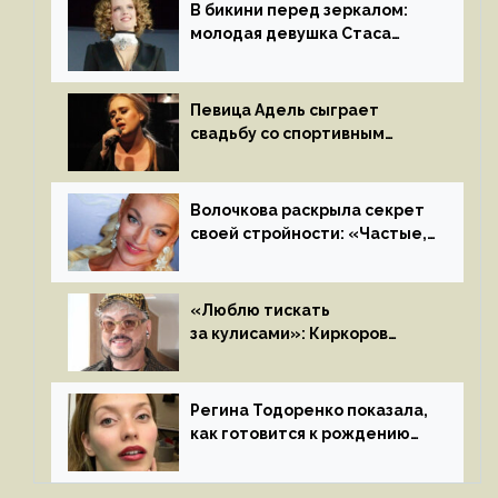
В бикини перед зеркалом:
молодая девушка Стаса
Пьехи показала тело
на камеру
Певица Адель сыграет
свадьбу со спортивным
агентом Ричем Полом этим
летом
Волочкова раскрыла секрет
своей стройности: «Частые,
мощные, страстные…»
«Люблю тискать
за кулисами»: Киркоров
признался в чувствах
к молодой особе
Регина Тодоренко показала,
как готовится к рождению
третьего ребенка