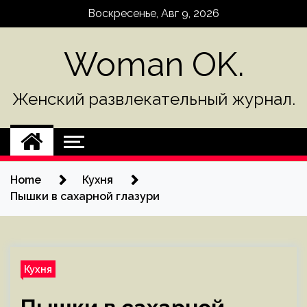
Skip
Воскресенье, Авг 9, 2026
to
content
Woman OK.
Женский развлекательный журнал.
Home
Кухня
Пышки в сахарной глазури
Кухня