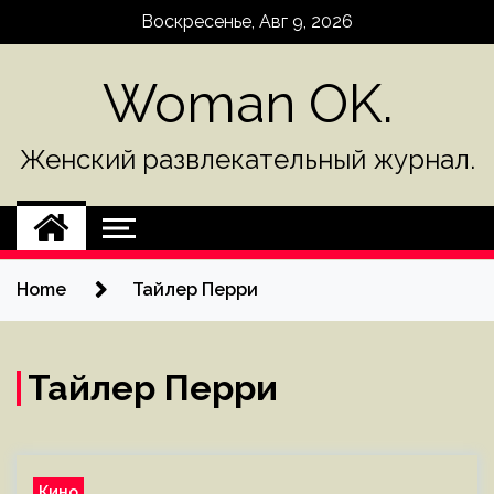
Skip
Воскресенье, Авг 9, 2026
to
content
Woman OK.
Женский развлекательный журнал.
Home
Тайлер Перри
Тайлер Перри
Кино