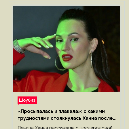
Шоубиз
«Просыпалась и плакала»: с какими
трудностями столкнулась Ханна после
родов
Певица Ханна рассказала о послеродовой