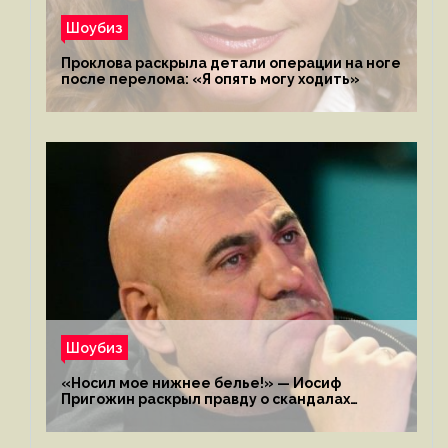
Шоубиз
Проклова раскрыла детали операции на ноге
после перелома: «Я опять могу ходить»
Шоубиз
«Носил мое нижнее белье!» — Иосиф
Пригожин раскрыл правду о скандалах
с мужем своей экс-жены