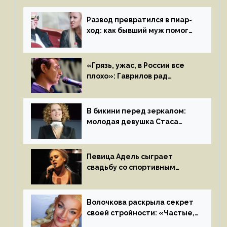
Развод превратился в пиар-
ход: как бывший муж помог
Бузовой стать популярной
«Грязь, ужас, в России все
плохо»: Гаврилов рад
отъезду из страны
иноагентов
В бикини перед зеркалом:
молодая девушка Стаса
Пьехи показала тело
на камеру
Певица Адель сыграет
свадьбу со спортивным
агентом Ричем Полом этим
летом
Волочкова раскрыла секрет
своей стройности: «Частые,
мощные, страстные…»