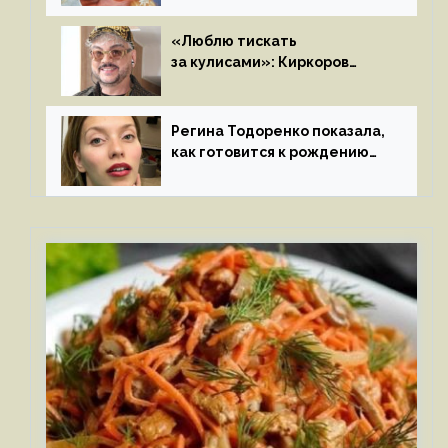
«Люблю тискать
за кулисами»: Киркоров
признался в чувствах
к молодой особе
Регина Тодоренко показала,
как готовится к рождению
третьего ребенка