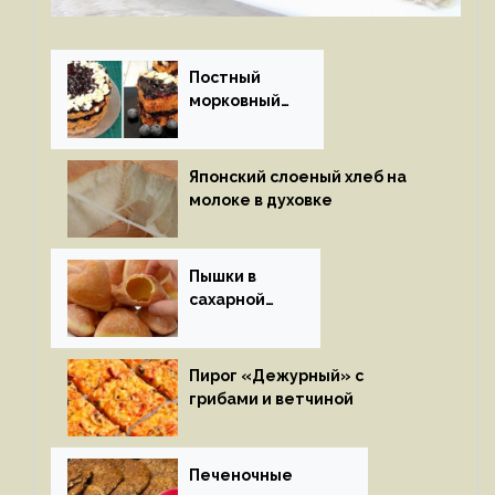
Постный
морковный
пирог
Японский слоеный хлеб на
молоке в духовке
Пышки в
сахарной
глазури
Пирог «Дежурный» с
грибами и ветчиной
Печеночные