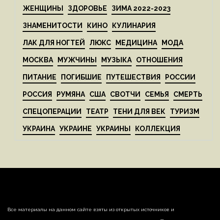
ЖЕНЩИНЫ
ЗДОРОВЬЕ
ЗИМА 2022-2023
ЗНАМЕНИТОСТИ
КИНО
КУЛИНАРИЯ
ЛАК ДЛЯ НОГТЕЙ
ЛЮКС
МЕДИЦИНА
МОДА
МОСКВА
МУЖЧИНЫ
МУЗЫКА
ОТНОШЕНИЯ
ПИТАНИЕ
ПОГИБШИЕ
ПУТЕШЕСТВИЯ
РОССИИ
РОССИЯ
РУМЯНА
США
СВОТЧИ
СЕМЬЯ
СМЕРТЬ
СПЕЦОПЕРАЦИИ
ТЕАТР
ТЕНИ ДЛЯ ВЕК
ТУРИЗМ
УКРАИНА
УКРАИНЕ
УКРАИНЫ
КОЛЛЕКЦИЯ
Все материалы на данном сайте взяты из открытых источников и