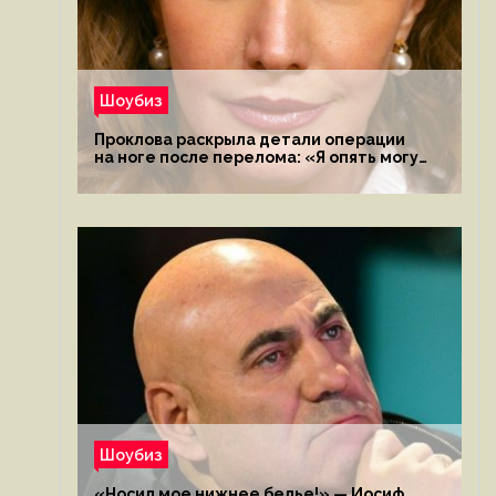
Шоубиз
Проклова раскрыла детали операции
на ноге после перелома: «Я опять могу
ходить»
Шоубиз
«Носил мое нижнее белье!» — Иосиф