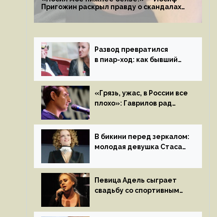
Пригожин раскрыл правду о скандалах
с мужем своей экс-жены
Развод превратился
в пиар-ход: как бывший
муж помог Бузовой стать
популярной
«Грязь, ужас, в России все
плохо»: Гаврилов рад
отъезду из страны
иноагентов
В бикини перед зеркалом:
молодая девушка Стаса
Пьехи показала тело
на камеру
Певица Адель сыграет
свадьбу со спортивным
агентом Ричем Полом
этим летом