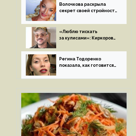
Волочкова раскрыла
секрет своей стройности:
«Частые, мощные,
страстные…»
«Люблю тискать
за кулисами»: Киркоров
признался в чувствах
к молодой особе
Регина Тодоренко
показала, как готовится
к рождению третьего
ребенка