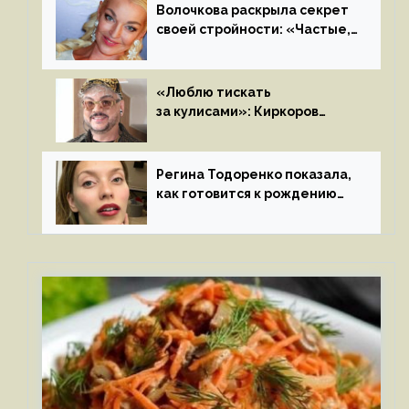
Волочкова раскрыла секрет
своей стройности: «Частые,
мощные, страстные…»
«Люблю тискать
за кулисами»: Киркоров
признался в чувствах
к молодой особе
Регина Тодоренко показала,
как готовится к рождению
третьего ребенка