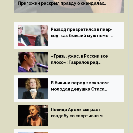
Пригожин раскрыл правду о скандалах
с мужем своей экс-жены
Развод превратился в пиар-
ход: как бывший муж помог
Бузовой стать популярной
«Грязь, ужас, в России все
плохо»: Гаврилов рад
отъезду из страны
иноагентов
В бикини перед зеркалом:
молодая девушка Стаса
Пьехи показала тело
на камеру
Певица Адель сыграет
свадьбу со спортивным
агентом Ричем Полом этим
летом