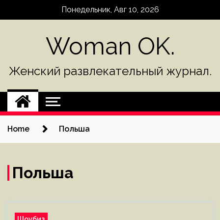
Skip
Понедельник, Авг 10, 2026
to
content
Woman OK.
Женский развлекательный журнал.
Home
Польша
Польша
Шоубиз