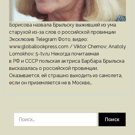
Борисова назвала Брыльску выжившей из ума
старухой из-за слов о российской провинции
Эксклюзив Telegram Фото, видео:
www.globallookpress.com / Viktor Chernov; Anatoly
Lomokhov; 5-tv.ru Некогда почитаемая
в РФ и СССР польская актриса Барбара Брыльска
высказалась о российской провинции.
Оказывается, ей страшно выходить из самолета,
если он приземляется не в Москве…
Найти: