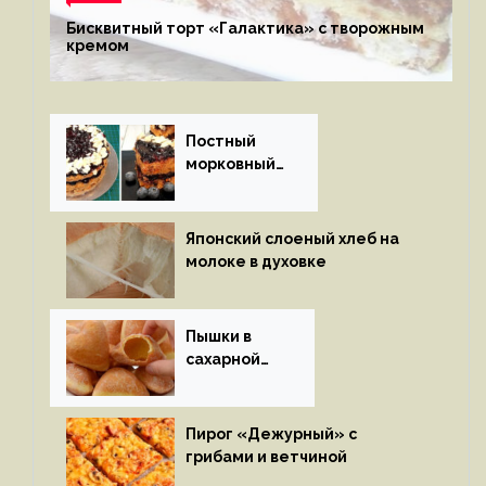
Бисквитный торт «Галактика» с творожным
кремом
Постный
морковный
пирог
Японский слоеный хлеб на
молоке в духовке
Пышки в
сахарной
глазури
Пирог «Дежурный» с
грибами и ветчиной