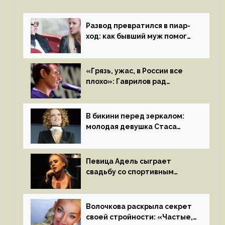
Развод превратился в пиар-
ход: как бывший муж помог
Бузовой стать популярной
«Грязь, ужас, в России все
плохо»: Гаврилов рад
отъезду из страны
иноагентов
В бикини перед зеркалом:
молодая девушка Стаса
Пьехи показала тело
на камеру
Певица Адель сыграет
свадьбу со спортивным
агентом Ричем Полом этим
летом
Волочкова раскрыла секрет
своей стройности: «Частые,