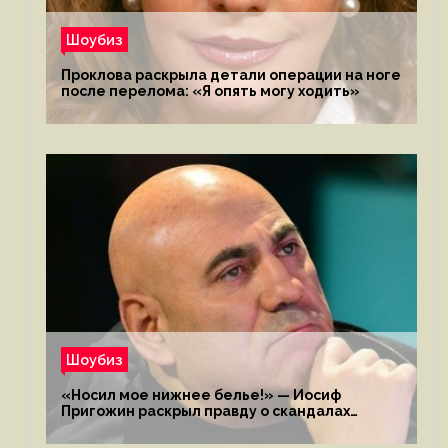
Шоубиз
Проклова раскрыла детали операции на ноге
после перелома: «Я опять могу ходить»
Шоубиз
«Носил мое нижнее белье!» — Иосиф
Пригожин раскрыл правду о скандалах
с мужем своей экс-жены