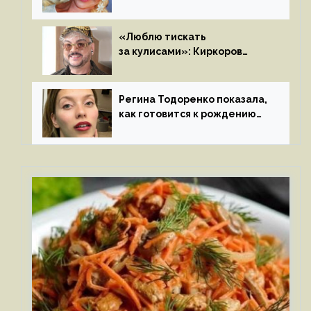
мощные, страстные…»
«Люблю тискать
за кулисами»: Киркоров
признался в чувствах
к молодой особе
Регина Тодоренко показала,
как готовится к рождению
третьего ребенка