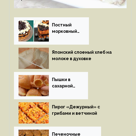
Постный
морковный
пирог
Японский слоеный хлеб на
молоке в духовке
Пышки в
сахарной
глазури
Пирог «Дежурный» с
грибами и ветчиной
Печеночные