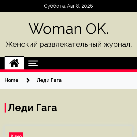
Skip
Суббота, Авг 8, 2026
to
content
Woman OK.
Женский развлекательный журнал.
Home
Леди Гага
Леди Гага
Кино