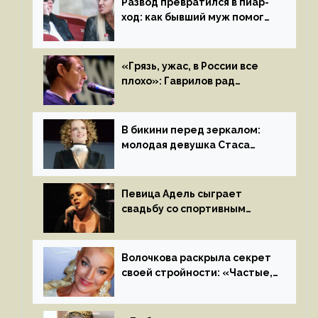
Развод превратился в пиар-
ход: как бывший муж помог
Бузовой стать популярной
«Грязь, ужас, в России все
плохо»: Гаврилов рад
отъезду из страны
иноагентов
В бикини перед зеркалом:
молодая девушка Стаса
Пьехи показала тело
на камеру
Певица Адель сыграет
свадьбу со спортивным
агентом Ричем Полом этим
летом
Волочкова раскрыла секрет
своей стройности: «Частые,
мощные, страстные…»