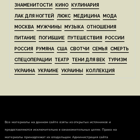
ЗНАМЕНИТОСТИ
КИНО
КУЛИНАРИЯ
ЛАК ДЛЯ НОГТЕЙ
ЛЮКС
МЕДИЦИНА
МОДА
МОСКВА
МУЖЧИНЫ
МУЗЫКА
ОТНОШЕНИЯ
ПИТАНИЕ
ПОГИБШИЕ
ПУТЕШЕСТВИЯ
РОССИИ
РОССИЯ
РУМЯНА
США
СВОТЧИ
СЕМЬЯ
СМЕРТЬ
СПЕЦОПЕРАЦИИ
ТЕАТР
ТЕНИ ДЛЯ ВЕК
ТУРИЗМ
УКРАИНА
УКРАИНЕ
УКРАИНЫ
КОЛЛЕКЦИЯ
Все материалы на данном сайте взяты из открытых источников и
предоставляются исключительно в ознакомительных целях. Права на
материалы принадлежат их владельцам. Администрация сайта