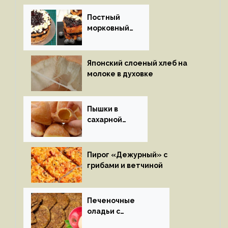
Постный
морковный
пирог
Японский слоеный хлеб на
молоке в духовке
Пышки в
сахарной
глазури
Пирог «Дежурный» с
грибами и ветчиной
Печеночные
оладьи с
яблоками