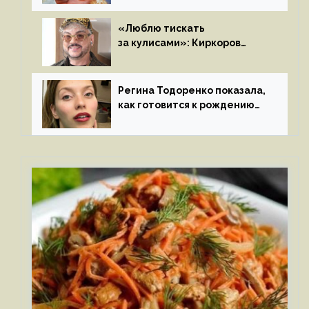
«Люблю тискать
за кулисами»: Киркоров
признался в чувствах
к молодой особе
Регина Тодоренко показала,
как готовится к рождению
третьего ребенка