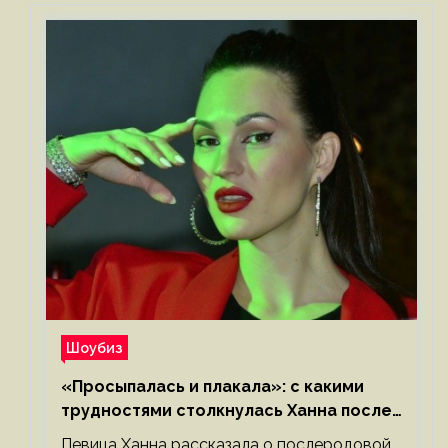
Шоубиз
«Просыпалась и плакала»: с какими
трудностями столкнулась Ханна после
родов
Певица Ханна рассказала о послеродовой