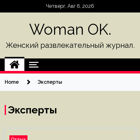
Skip
Четверг, Авг 6, 2026
to
content
Woman OK.
Женский развлекательный журнал.
Home
Эксперты
Эксперты
Отдых