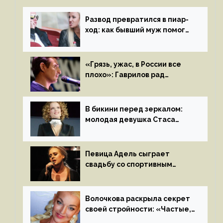
Развод превратился в пиар-
ход: как бывший муж помог
Бузовой стать популярной
«Грязь, ужас, в России все
плохо»: Гаврилов рад
отъезду из страны
иноагентов
В бикини перед зеркалом:
молодая девушка Стаса
Пьехи показала тело
на камеру
Певица Адель сыграет
свадьбу со спортивным
агентом Ричем Полом этим
летом
Волочкова раскрыла секрет
своей стройности: «Частые,
мощные, страстные…»