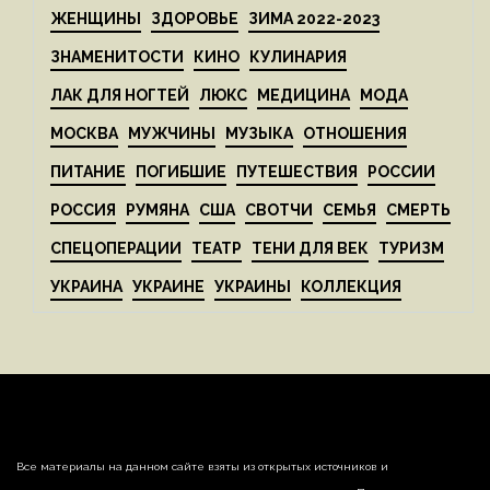
ЖЕНЩИНЫ
ЗДОРОВЬЕ
ЗИМА 2022-2023
ЗНАМЕНИТОСТИ
КИНО
КУЛИНАРИЯ
ЛАК ДЛЯ НОГТЕЙ
ЛЮКС
МЕДИЦИНА
МОДА
МОСКВА
МУЖЧИНЫ
МУЗЫКА
ОТНОШЕНИЯ
ПИТАНИЕ
ПОГИБШИЕ
ПУТЕШЕСТВИЯ
РОССИИ
РОССИЯ
РУМЯНА
США
СВОТЧИ
СЕМЬЯ
СМЕРТЬ
СПЕЦОПЕРАЦИИ
ТЕАТР
ТЕНИ ДЛЯ ВЕК
ТУРИЗМ
УКРАИНА
УКРАИНЕ
УКРАИНЫ
КОЛЛЕКЦИЯ
Все материалы на данном сайте взяты из открытых источников и