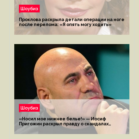
Шоубиз
Проклова раскрыла детали операции на ноге
после перелома: «Я опять могу ходить»
Шоубиз
«Носил мое нижнее белье!» — Иосиф
Пригожин раскрыл правду о скандалах
с мужем своей экс-жены