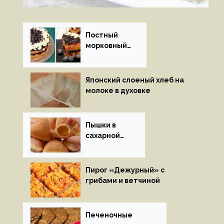
Постный
морковный
пирог
Японский слоеный хлеб на
молоке в духовке
Пышки в
сахарной
глазури
Пирог «Дежурный» с
грибами и ветчиной
Печеночные