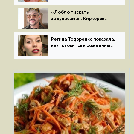
«Люблю тискать
за кулисами»: Киркоров
признался в чувствах
к молодой особе
Регина Тодоренко показала,
как готовится к рождению
третьего ребенка