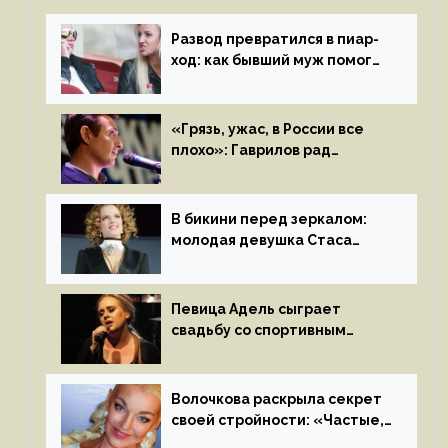
Развод превратился в пиар-
ход: как бывший муж помог
Бузовой стать популярной
«Грязь, ужас, в России все
плохо»: Гаврилов рад
отъезду из страны
иноагентов
В бикини перед зеркалом:
молодая девушка Стаса
Пьехи показала тело
на камеру
Певица Адель сыграет
свадьбу со спортивным
агентом Ричем Полом этим
летом
Волочкова раскрыла секрет
своей стройности: «Частые,
мощные, страстные…»