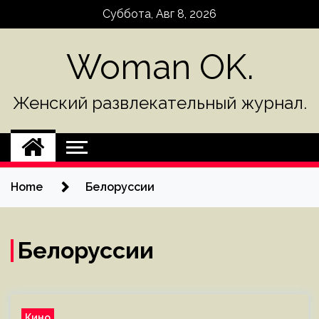
Skip
Суббота, Авг 8, 2026
to
content
Woman OK.
Женский развлекательный журнал.
Home
Белоруссии
Белоруссии
Кино