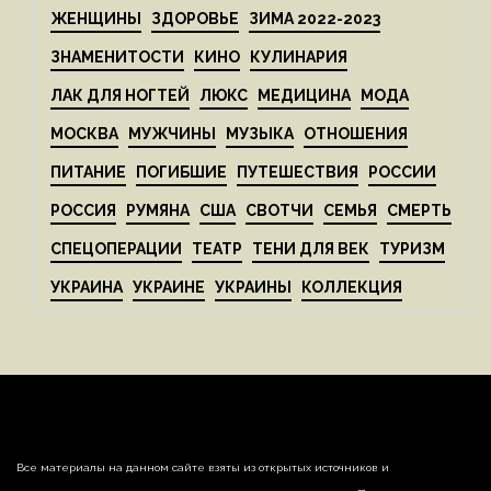
ЖЕНЩИНЫ
ЗДОРОВЬЕ
ЗИМА 2022-2023
ЗНАМЕНИТОСТИ
КИНО
КУЛИНАРИЯ
ЛАК ДЛЯ НОГТЕЙ
ЛЮКС
МЕДИЦИНА
МОДА
МОСКВА
МУЖЧИНЫ
МУЗЫКА
ОТНОШЕНИЯ
ПИТАНИЕ
ПОГИБШИЕ
ПУТЕШЕСТВИЯ
РОССИИ
РОССИЯ
РУМЯНА
США
СВОТЧИ
СЕМЬЯ
СМЕРТЬ
СПЕЦОПЕРАЦИИ
ТЕАТР
ТЕНИ ДЛЯ ВЕК
ТУРИЗМ
УКРАИНА
УКРАИНЕ
УКРАИНЫ
КОЛЛЕКЦИЯ
Все материалы на данном сайте взяты из открытых источников и