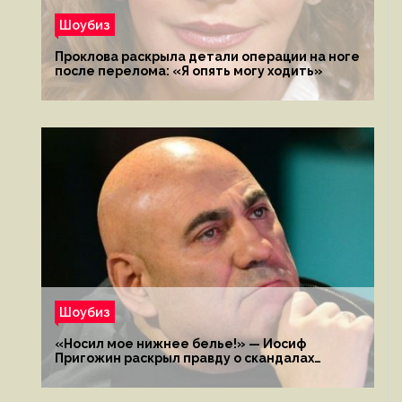
Шоубиз
Проклова раскрыла детали операции на ноге
после перелома: «Я опять могу ходить»
Шоубиз
«Носил мое нижнее белье!» — Иосиф
Пригожин раскрыл правду о скандалах
с мужем своей экс-жены