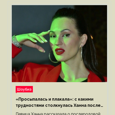
Шоубиз
«Просыпалась и плакала»: с какими
трудностями столкнулась Ханна после
родов
Певица Ханна рассказала о послеродовой