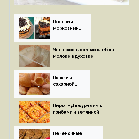
Постный
морковный
пирог
Японский слоеный хлеб на
молоке в духовке
Пышки в
сахарной
глазури
Пирог «Дежурный» с
грибами и ветчиной
Печеночные