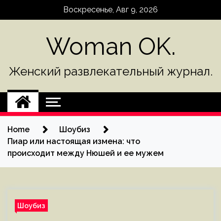
Skip
Воскресенье, Авг 9, 2026
to
content
Woman OK.
Женский развлекательный журнал.
Home
Шоубиз
Пиар или настоящая измена: что
происходит между Нюшей и ее мужем
Шоубиз