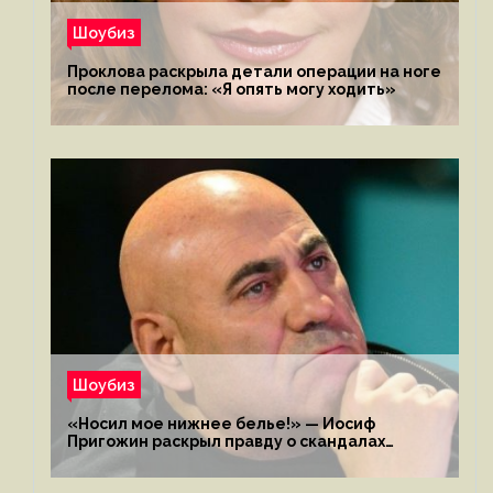
Шоубиз
Проклова раскрыла детали операции на ноге
после перелома: «Я опять могу ходить»
Шоубиз
«Носил мое нижнее белье!» — Иосиф
Пригожин раскрыл правду о скандалах
с мужем своей экс-жены