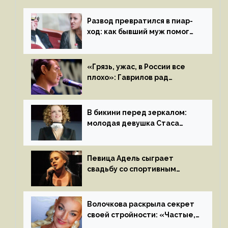
Развод превратился в пиар-
ход: как бывший муж помог
Бузовой стать популярной
«Грязь, ужас, в России все
плохо»: Гаврилов рад
отъезду из страны
иноагентов
В бикини перед зеркалом:
молодая девушка Стаса
Пьехи показала тело
на камеру
Певица Адель сыграет
свадьбу со спортивным
агентом Ричем Полом этим
летом
Волочкова раскрыла секрет
своей стройности: «Частые,
мощные, страстные…»