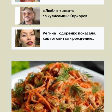
«Люблю тискать
за кулисами»: Киркоров
признался в чувствах
к молодой особе
Регина Тодоренко показала,
как готовится к рождению
третьего ребенка