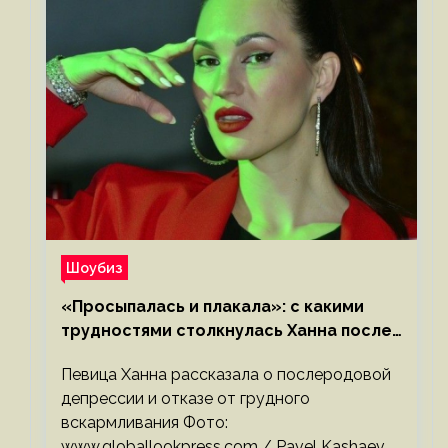
Шоубиз
«Просыпалась и плакала»: с какими
трудностями столкнулась Ханна после
родов
Певица Ханна рассказала о послеродовой
депрессии и отказе от грудного
вскармливания Фото:
www.globallookpress.com / Pavel Kashaev,