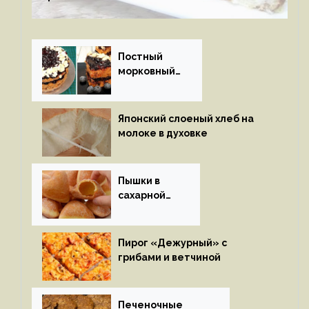
Постный
морковный
пирог
Японский слоеный хлеб на
молоке в духовке
Пышки в
сахарной
глазури
Пирог «Дежурный» с
грибами и ветчиной
Печеночные