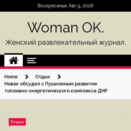
Skip
Воскресенье, Авг 9, 2026
to
content
Woman OK.
Женский развлекательный журнал.
Home
Отдых
Новак обсудил с Пушилиным развитие
топливно-энергетического комплекса ДНР
Отдых