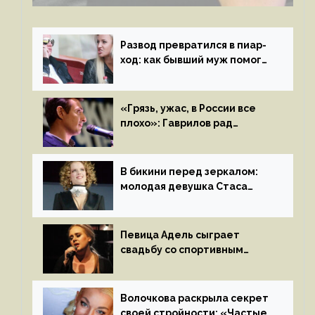
Развод превратился в пиар-
ход: как бывший муж помог
Бузовой стать популярной
«Грязь, ужас, в России все
плохо»: Гаврилов рад
отъезду из страны
иноагентов
В бикини перед зеркалом:
молодая девушка Стаса
Пьехи показала тело
на камеру
Певица Адель сыграет
свадьбу со спортивным
агентом Ричем Полом этим
летом
Волочкова раскрыла секрет
своей стройности: «Частые,