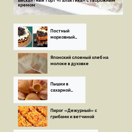
Бисквитный торт «Галактика» с творожным
кремом
Постный
морковный
пирог
Японский слоеный хлеб на
молоке в духовке
Пышки в
сахарной
глазури
Пирог «Дежурный» с
грибами и ветчиной