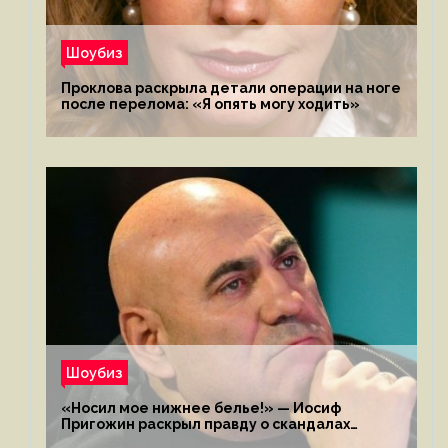
Шоубиз
Проклова раскрыла детали операции на ноге
после перелома: «Я опять могу ходить»
Шоубиз
«Носил мое нижнее белье!» — Иосиф
Пригожин раскрыл правду о скандалах
с мужем своей экс-жены