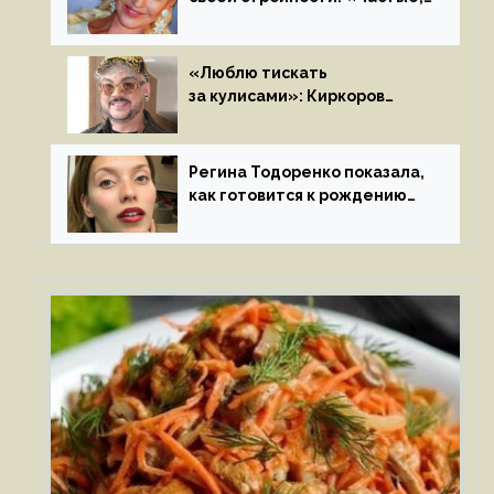
мощные, страстные…»
«Люблю тискать
за кулисами»: Киркоров
признался в чувствах
к молодой особе
Регина Тодоренко показала,
как готовится к рождению
третьего ребенка