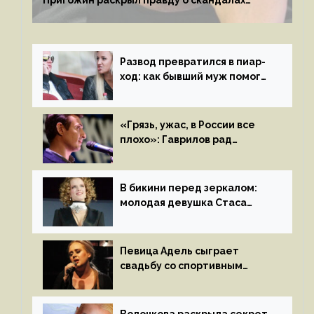
с мужем своей экс-жены
Развод превратился в пиар-
ход: как бывший муж помог
Бузовой стать популярной
«Грязь, ужас, в России все
плохо»: Гаврилов рад
отъезду из страны
иноагентов
В бикини перед зеркалом:
молодая девушка Стаса
Пьехи показала тело
на камеру
Певица Адель сыграет
свадьбу со спортивным
агентом Ричем Полом этим
летом
Волочкова раскрыла секрет