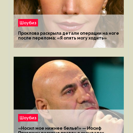
Шоубиз
Проклова раскрыла детали операции на ноге
после перелома: «Я опять могу ходить»
Шоубиз
«Носил мое нижнее белье!» — Иосиф
Пригожин раскрыл правду о скандалах