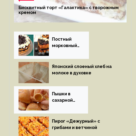
Бисквитный торт «Галактика» с творожным
кремом
Постный
морковный
пирог
Японский слоеный хлеб на
молоке в духовке
Пышки в
сахарной
глазури
Пирог «Дежурный» с
грибами и ветчиной