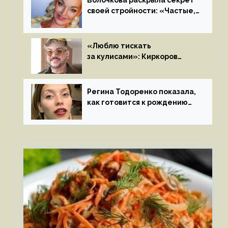
своей стройности: «Частые,
мощные, страстные…»
«Люблю тискать
за кулисами»: Киркоров
признался в чувствах
к молодой особе
Регина Тодоренко показала,
как готовится к рождению
третьего ребенка