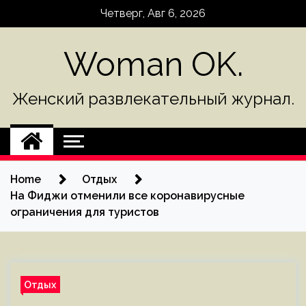
Skip
Четверг, Авг 6, 2026
to
content
Woman OK.
Женский развлекательный журнал.
Home
Отдых
На Фиджи отменили все коронавирусные
ограничения для туристов
Отдых