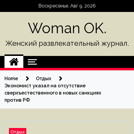
Skip
Воскресенье, Авг 9, 2026
to
content
Woman OK.
Женский развлекательный журнал.
Home
Отдых
Экономист указал на отсутствие
сверхъестественного в новых санкциях
против РФ
Отдых