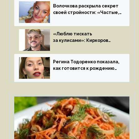
Волочкова раскрыла секрет
своей стройности: «Частые,
мощные, страстные…»
«Люблю тискать
за кулисами»: Киркоров
признался в чувствах
к молодой особе
Регина Тодоренко показала,
как готовится к рождению
третьего ребенка