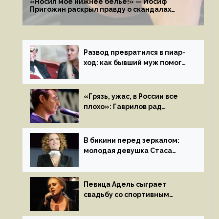
«Носил мое нижнее белье!» — Иосиф
Пригожин раскрыл правду о скандалах
с мужем своей экс-жены
Развод превратился в пиар-
ход: как бывший муж помог
Бузовой стать популярной
«Грязь, ужас, в России все
плохо»: Гаврилов рад
отъезду из страны
иноагентов
В бикини перед зеркалом:
молодая девушка Стаса
Пьехи показала тело
на камеру
Певица Адель сыграет
свадьбу со спортивным
агентом Ричем Полом этим
летом