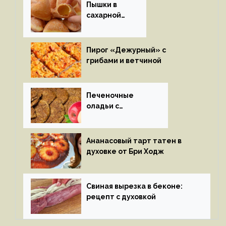
Пышки в
сахарной
глазури
Пирог «Дежурный» с
грибами и ветчиной
Печеночные
оладьи с
яблоками
Ананасовый тарт татен в
духовке от Бри Ходж
Свиная вырезка в беконе:
рецепт с духовкой