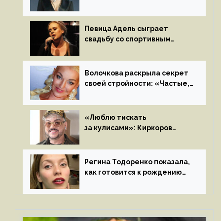
Пьехи показала тело
на камеру
Певица Адель сыграет
свадьбу со спортивным
агентом Ричем Полом этим
летом
Волочкова раскрыла секрет
своей стройности: «Частые,
мощные, страстные…»
«Люблю тискать
за кулисами»: Киркоров
признался в чувствах
к молодой особе
Регина Тодоренко показала,
как готовится к рождению
третьего ребенка