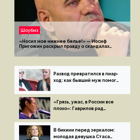
Шоубиз
«Носил мое нижнее белье!» — Иосиф
Пригожин раскрыл правду о скандалах
с мужем своей экс-жены
Развод превратился в пиар-
ход: как бывший муж помог
Бузовой стать популярной
«Грязь, ужас, в России все
плохо»: Гаврилов рад
отъезду из страны
иноагентов
В бикини перед зеркалом:
молодая девушка Стаса