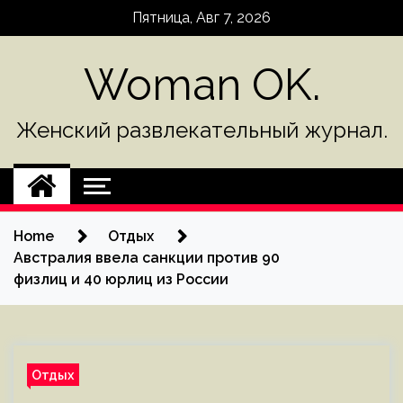
Skip
Пятница, Авг 7, 2026
to
content
Woman OK.
Женский развлекательный журнал.
Home
Отдых
Австралия ввела санкции против 90
физлиц и 40 юрлиц из России
Отдых