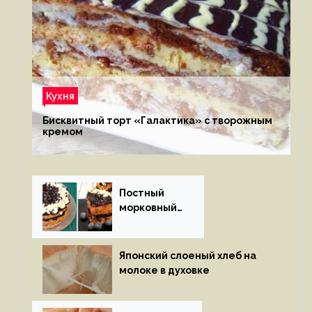
Кухня
Бисквитный торт «Галактика» с творожным
кремом
Постный
морковный
пирог
Японский слоеный хлеб на
молоке в духовке