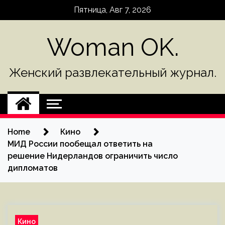
Skip
Пятница, Авг 7, 2026
to
content
Woman OK.
Женский развлекательный журнал.
Home
Кино
МИД России пообещал ответить на
решение Нидерландов ограничить число
дипломатов
Кино