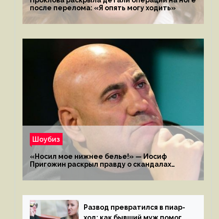
Проклова раскрыла детали операции на ноге
после перелома: «Я опять могу ходить»
Шоубиз
«Носил мое нижнее белье!» — Иосиф
Пригожин раскрыл правду о скандалах
с мужем своей экс-жены
Развод превратился в пиар-
ход: как бывший муж помог