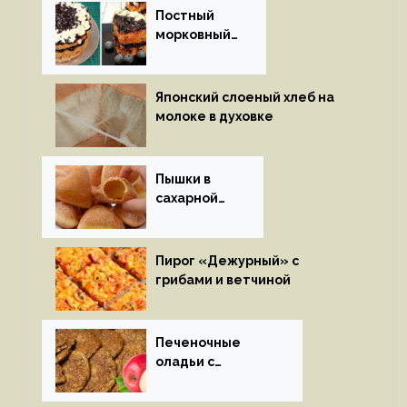
Постный
морковный
пирог
Японский слоеный хлеб на
молоке в духовке
Пышки в
сахарной
глазури
Пирог «Дежурный» с
грибами и ветчиной
Печеночные
оладьи с
яблоками