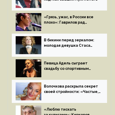
Бузовой стать популярной
«Грязь, ужас, в России все
плохо»: Гаврилов рад
отъезду из страны
иноагентов
В бикини перед зеркалом:
молодая девушка Стаса
Пьехи показала тело
на камеру
Певица Адель сыграет
свадьбу со спортивным
агентом Ричем Полом этим
летом
Волочкова раскрыла секрет
своей стройности: «Частые,
мощные, страстные…»
«Люблю тискать
за кулисами»: Киркоров