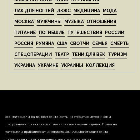
ЛАК ДЛЯ НОГТЕЙ
ЛЮКС
МЕДИЦИНА
МОДА
МОСКВА
МУЖЧИНЫ
МУЗЫКА
ОТНОШЕНИЯ
ПИТАНИЕ
ПОГИБШИЕ
ПУТЕШЕСТВИЯ
РОССИИ
РОССИЯ
РУМЯНА
США
СВОТЧИ
СЕМЬЯ
СМЕРТЬ
СПЕЦОПЕРАЦИИ
ТЕАТР
ТЕНИ ДЛЯ ВЕК
ТУРИЗМ
УКРАИНА
УКРАИНЕ
УКРАИНЫ
КОЛЛЕКЦИЯ
Все материалы на данном сайте взяты из открытых источников и
предоставляются исключительно в ознакомительных целях. Права на
материалы принадлежат их владельцам. Администрация сайта
ответственности за содержание материала не несет.