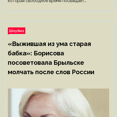
которая свободное время посвящает…
Шоубиз
«Выжившая из ума старая
бабка»: Борисова
посоветовала Брыльске
молчать после слов России