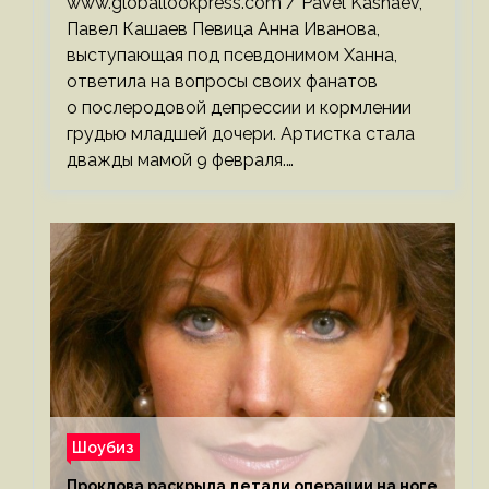
www.globallookpress.com / Pavel Kashaev,
Павел Кашаев Певица Анна Иванова,
выступающая под псевдонимом Ханна,
ответила на вопросы своих фанатов
о послеродовой депрессии и кормлении
грудью младшей дочери. Артистка стала
дважды мамой 9 февраля.…
Шоубиз
Проклова раскрыла детали операции на ноге