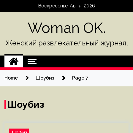
Skip
Воскресенье, Авг 9, 2026
to
content
Woman OK.
Женский развлекательный журнал.
Home
Шоубиз
Page 7
Шоубиз
Шоубиз