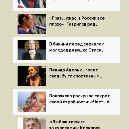
Бузовой стать популярной
«Грязь, ужас, в России все
плохо»: Гаврилов рад
отъезду из страны
иноагентов
В бикини перед зеркалом:
молодая девушка Стаса
Пьехи показала тело
на камеру
Певица Адель сыграет
свадьбу со спортивным
агентом Ричем Полом этим
летом
Волочкова раскрыла секрет
своей стройности: «Частые,
мощные, страстные…»
«Люблю тискать
за кулисами»: Киркоров