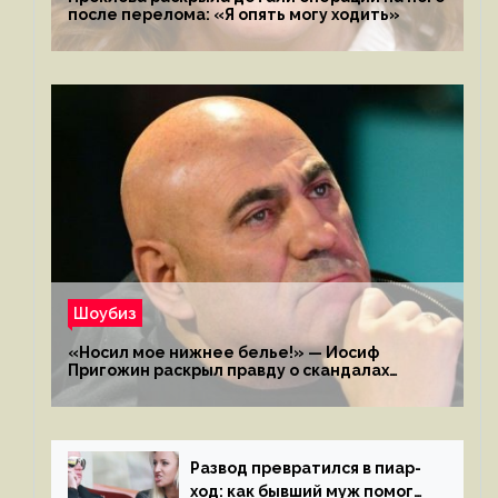
после перелома: «Я опять могу ходить»
Шоубиз
«Носил мое нижнее белье!» — Иосиф
Пригожин раскрыл правду о скандалах
с мужем своей экс-жены
Развод превратился в пиар-
ход: как бывший муж помог