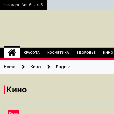
Skip
Четверг, Авг 6, 2026
to
content
КРАСОТА
КОСМЕТИКА
ЗДОРОВЬЕ
КИНО
Home
Кино
Page 2
Кино
Кино