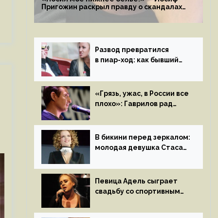
Пригожин раскрыл правду о скандалах
с мужем своей экс-жены
Развод превратился
в пиар-ход: как бывший
муж помог Бузовой стать
популярной
«Грязь, ужас, в России все
плохо»: Гаврилов рад
отъезду из страны
иноагентов
В бикини перед зеркалом:
молодая девушка Стаса
Пьехи показала тело
на камеру
Певица Адель сыграет
свадьбу со спортивным
агентом Ричем Полом
этим летом