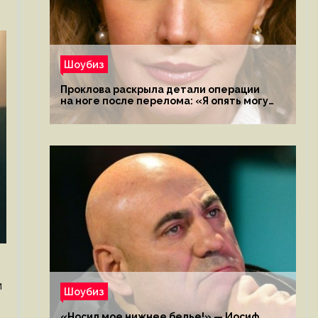
Шоубиз
Проклова раскрыла детали операции
на ноге после перелома: «Я опять могу
ходить»
и
Шоубиз
«Носил мое нижнее белье!» — Иосиф