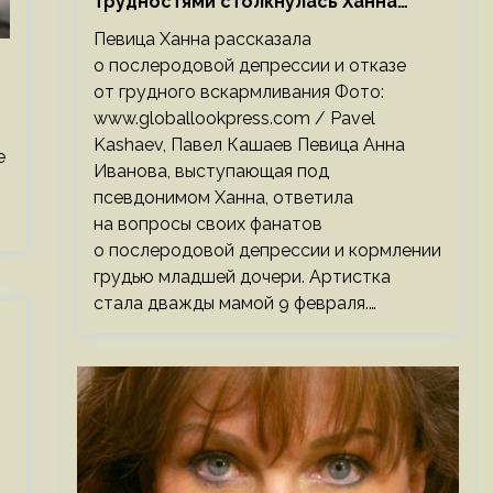
трудностями столкнулась Ханна
после родов
Певица Ханна рассказала
о послеродовой депрессии и отказе
от грудного вскармливания Фото:
www.globallookpress.com / Pavel
Kashaev, Павел Кашаев Певица Анна
е
Иванова, выступающая под
псевдонимом Ханна, ответила
на вопросы своих фанатов
о послеродовой депрессии и кормлении
грудью младшей дочери. Артистка
стала дважды мамой 9 февраля.…