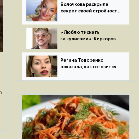
Волочкова раскрыла
секрет своей стройности:
«Частые, мощные,
страстные…»
«Люблю тискать
за кулисами»: Киркоров
признался в чувствах
к молодой особе
Регина Тодоренко
показала, как готовится
к рождению третьего
ребенка
в