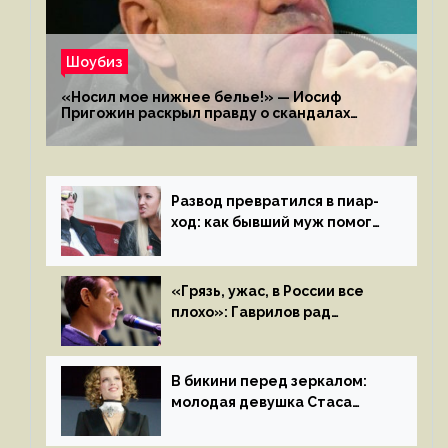
Шоубиз
«Носил мое нижнее белье!» — Иосиф
Пригожин раскрыл правду о скандалах
с мужем своей экс-жены
Развод превратился в пиар-
ход: как бывший муж помог
Бузовой стать популярной
«Грязь, ужас, в России все
плохо»: Гаврилов рад
отъезду из страны
иноагентов
В бикини перед зеркалом:
молодая девушка Стаса
Пьехи показала тело
на камеру